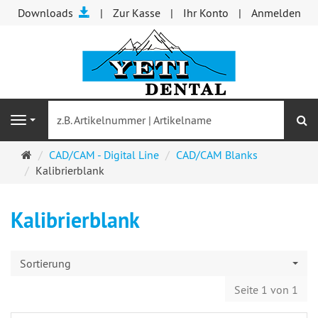
Downloads
Zur Kasse
Ihr Konto
Anmelden
S
Navigation
Startseite
CAD/CAM - Digital Line
CAD/CAM Blanks
Kalibrierblank
Kalibrierblank
Sortierung
Seite 1 von 1