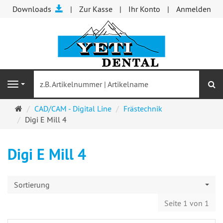
Downloads
Zur Kasse
Ihr Konto
Anmelden
S
Navigation
Startseite
CAD/CAM - Digital Line
Frästechnik
Digi E Mill 4
Digi E Mill 4
Sortierung
Seite 1 von 1