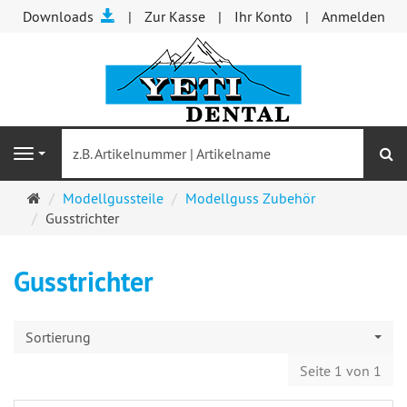
Downloads
Zur Kasse
Ihr Konto
Anmelden
S
Navigation
Startseite
Modellgussteile
Modellguss Zubehör
Gusstrichter
Gusstrichter
Sortierung
Seite 1 von 1