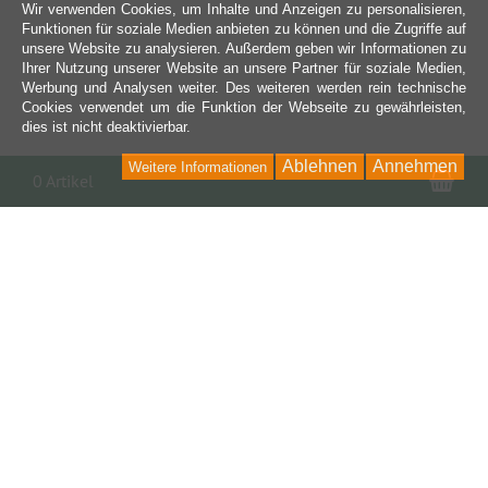
Wir verwenden Cookies, um Inhalte und Anzeigen zu personalisieren,
Funktionen für soziale Medien anbieten zu können und die Zugriffe auf
unsere Website zu analysieren. Außerdem geben wir Informationen zu
Ihrer Nutzung unserer Website an unsere Partner für soziale Medien,
Werbung und Analysen weiter. Des weiteren werden rein technische
Cookies verwendet um die Funktion der Webseite zu gewährleisten,
dies ist nicht deaktivierbar.
Ablehnen
Annehmen
Weitere Informationen
War
0 Artikel