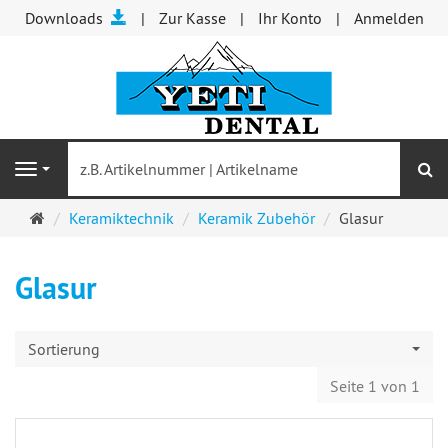
Downloads
Zur Kasse
Ihr Konto
Anmelden
S
Navigation
Startseite
Keramiktechnik
Keramik Zubehör
Glasur
Glasur
Sortierung
Seite 1 von 1