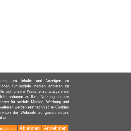
kies, um Inhalte und Anzeigen zu
ktionen für soziale Medien anbieten zu
ffe auf unsere Website zu analysieren.
nformationen zu Ihrer Nutzung unserer
rtner für soziale Medien, Werbung und
weiteren werden rein technische Cookies
nktion der Webseite zu gewährleisten,
rbar.
Ablehnen
Annehmen
rmationen