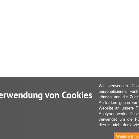
Wir verwenden Coo
erwendung von Cookies
personalisieren, Fun
können und die Zugri
Außerdem geben wir I
Website an unsere Pa
Analysen weiter. Des 
verwendet um die Fu
dies ist nicht deaktivie
Weitere Info