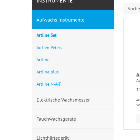
INSTRUMENTE
Sorti
Aufwachs Instrumente
Artline Set
Jochen Peters
Artline
Artline plus
A
A
Artline N-A-T
1
Elektrische Wachsmesser
zz
Ve
Tauchwachsgeräte
Lichthärtegerät