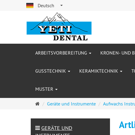
Deutsch
ARBEITSVORBEREITUNG
KRONEN- UND 
GUSSTECHNIK
KERAMIKTECHNIK
T
MUSTER
Startseite
Geräte und Instrumente
Aufwachs Inst
Artl
GERÄTE UND