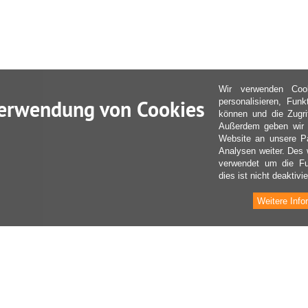
Wir verwenden Coo
erwendung von Cookies
personalisieren, Fun
können und die Zugri
Außerdem geben wir I
Website an unsere Pa
Analysen weiter. Des 
verwendet um die Fu
dies ist nicht deaktivie
Weitere Info