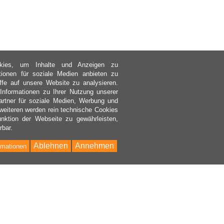
kies, um Inhalte und Anzeigen zu
ktionen für soziale Medien anbieten zu
ffe auf unsere Website zu analysieren.
nformationen zu Ihrer Nutzung unserer
rtner für soziale Medien, Werbung und
weiteren werden rein technische Cookies
nktion der Webseite zu gewährleisten,
rbar.
Ablehnen
Annehmen
rmationen
Bac
to
Top