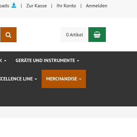
oads
Zur Kasse
Ihr Konto
Anmelden
Warenkorb
Suchen
0 Artikel
IK
GERÄTE UND INSTRUMENTE
XCELLENCE LINE
MERCHANDISE