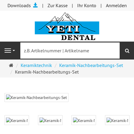
Downloads
Zur Kasse
Ihr Konto
Anmelden
S
Navigation
Startseite
Keramiktechnik
Keramik-Nachbearbeitungs-Set
Keramik-Nachbearbeitungs-Set