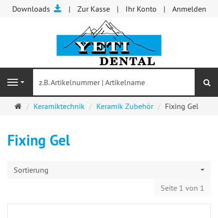
Downloads
Zur Kasse
Ihr Konto
Anmelden
S
Navigation
Startseite
Keramiktechnik
Keramik Zubehör
Fixing Gel
Fixing Gel
Sortierung
Seite 1 von 1