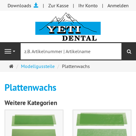
Downloads
Zur Kasse
Ihr Konto
Anmelden
S
Navigation
Startseite
Modellgussteile
Plattenwachs
Plattenwachs
Weitere Kategorien