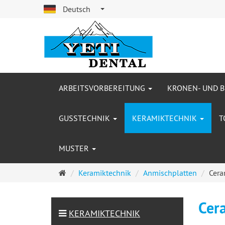
Deutsch
ARBEITSVORBEREITUNG
KRONEN- UND 
GUSSTECHNIK
KERAMIKTECHNIK
T
MUSTER
Startseite
Keramiktechnik
Anmischplatten
Cera
Cer
KERAMIKTECHNIK