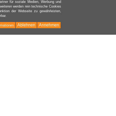
rtner für soziale Medien, Werbung und
weiteren werden rein technische Cookies
nktion der Webseite zu gewährleisten,
rbar.
Ablehnen
Annehmen
rmationen
Bac
to
Top