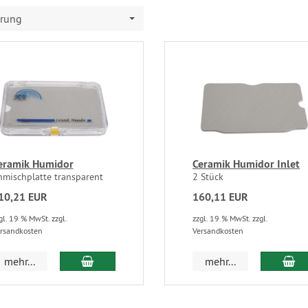
erung
eramik Humidor
Ceramik Humidor Inlet
nmischplatte transparent
2 Stück
10,21 EUR
160,11 EUR
gl. 19 % MwSt. zzgl.
zzgl. 19 % MwSt. zzgl.
rsandkosten
Versandkosten
mehr...
mehr...