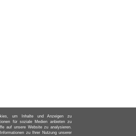
kies, um Inhalte und Anzeigen zu
ktionen für soziale Medien anbieten zu
ffe auf unsere Website zu analysieren.
nformationen zu Ihrer Nutzung unserer