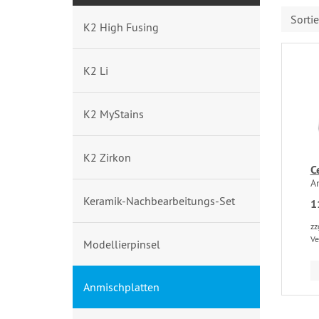
Sorti
K2 High Fusing
K2 Li
K2 MyStains
K2 Zirkon
C
A
Keramik-Nachbearbeitungs-Set
1
zz
Ve
Modellierpinsel
Anmischplatten