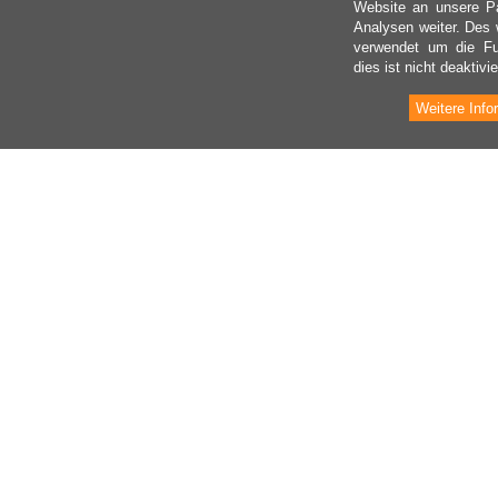
Website an unsere Pa
Analysen weiter. Des 
verwendet um die Fu
dies ist nicht deaktivie
Weitere Info