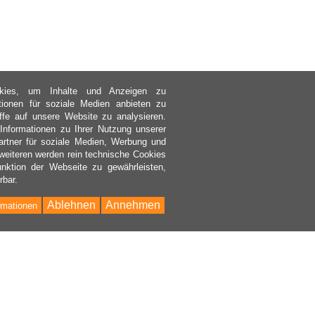
kies, um Inhalte und Anzeigen zu
ktionen für soziale Medien anbieten zu
ffe auf unsere Website zu analysieren.
nformationen zu Ihrer Nutzung unserer
rtner für soziale Medien, Werbung und
weiteren werden rein technische Cookies
nktion der Webseite zu gewährleisten,
rbar.
Ablehnen
Annehmen
rmationen
Bac
to
Top