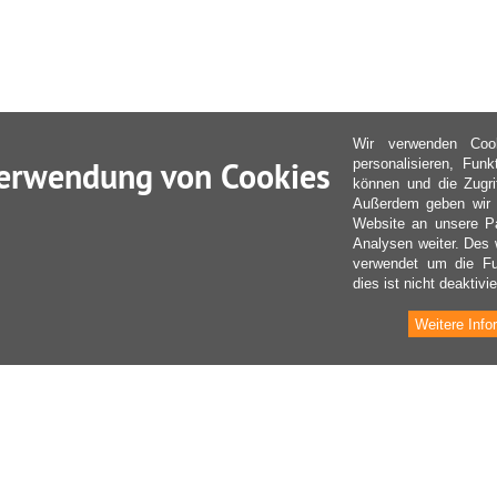
Wir verwenden Coo
erwendung von Cookies
personalisieren, Fun
können und die Zugri
Außerdem geben wir I
Website an unsere Pa
Analysen weiter. Des 
verwendet um die Fu
dies ist nicht deaktivie
Weitere Info