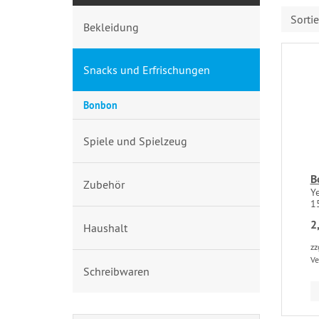
Sorti
Bekleidung
Snacks und Erfrischungen
Bonbon
Spiele und Spielzeug
B
Zubehör
Y
1
2
Haushalt
zz
Ve
Schreibwaren