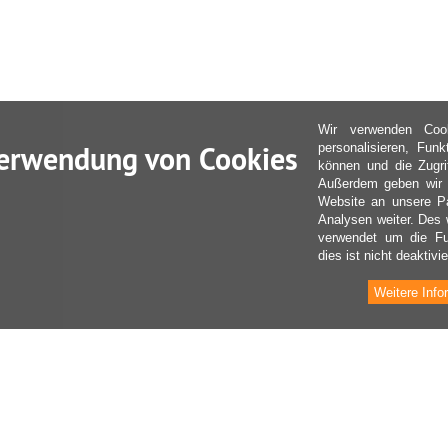
Wir verwenden Coo
erwendung von Cookies
personalisieren, Fun
können und die Zugri
Außerdem geben wir I
Website an unsere Pa
Analysen weiter. Des 
verwendet um die Fu
dies ist nicht deaktivie
Weitere Info