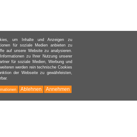
kies, um Inhalte und Anzeigen zu
ktionen für soziale Medien anbieten zu
ffe auf unsere Website zu analysieren.
nformationen zu Ihrer Nutzung unserer
rtner für soziale Medien, Werbung und
weiteren werden rein technische Cookies
nktion der Webseite zu gewährleisten,
rbar.
Ablehnen
Annehmen
rmationen
Bac
to
Top