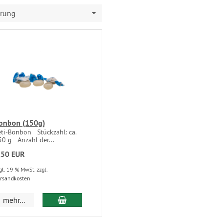
erung
onbon (150g)
eti-Bonbon Stückzahl: ca.
50 g Anzahl der...
,50 EUR
gl. 19 % MwSt. zzgl.
rsandkosten
mehr...