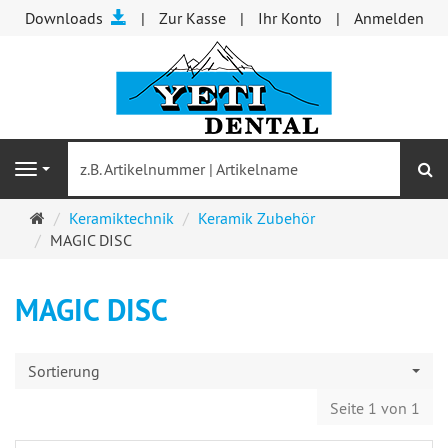
Downloads
Zur Kasse
Ihr Konto
Anmelden
S
Navigation
Startseite
Keramiktechnik
Keramik Zubehör
MAGIC DISC
MAGIC DISC
Sortierung
Seite 1 von 1