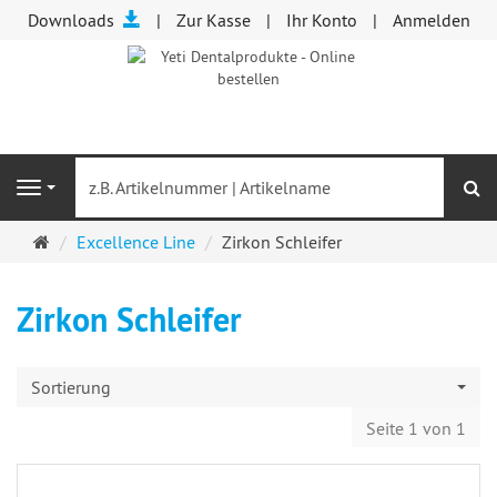
Downloads
Zur Kasse
Ihr Konto
Anmelden
S
Navigation
Startseite
Excellence Line
Zirkon Schleifer
Zirkon Schleifer
Sortierung
Seite 1 von 1