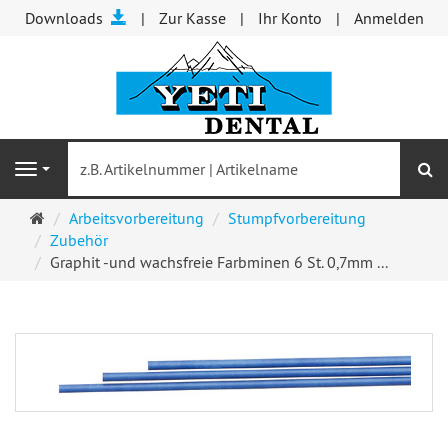
Downloads
Zur Kasse
Ihr Konto
Anmelden
S
Navigation
Startseite
Arbeitsvorbereitung
Stumpfvorbereitung
Zubehör
Graphit -und wachsfreie Farbminen 6 St. 0,7mm ...