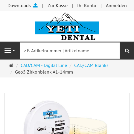
Downloads
Zur Kasse
Ihr Konto
Anmelden
S
Navigation
Startseite
CAD/CAM - Digital Line
CAD/CAM Blanks
Geo5 Zirkonblank A1-14mm