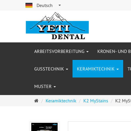
Deutsch
ARBEITSVORBEREITUNG
KRONEN- UND 
GUSSTECHNIK
KERAMIKTECHNIK
T
MUSTER
Startseite
Keramiktechnik
K2 MyStains
K2 MySt