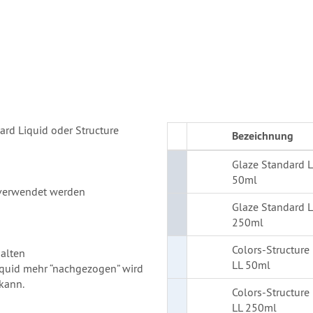
rd Liquid oder Structure
Bezeichnung
Glaze Standard L
50ml
 verwendet werden
Glaze Standard L
250ml
Colors-Structure
halten
LL 50ml
Liquid mehr “nachgezogen” wird
kann.
Colors-Structure
LL 250ml