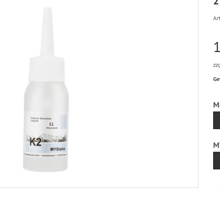
2
Art
zz
Ge
M
M