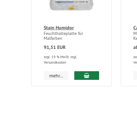
Stain Humidor
C
Feuchthalteplatte für
M
Malfarben
K
91,51 EUR
a
zzgl. 19 % MwSt. zzgl.
zz
Versandkosten
Ve
In den Warenkorb
mehr...