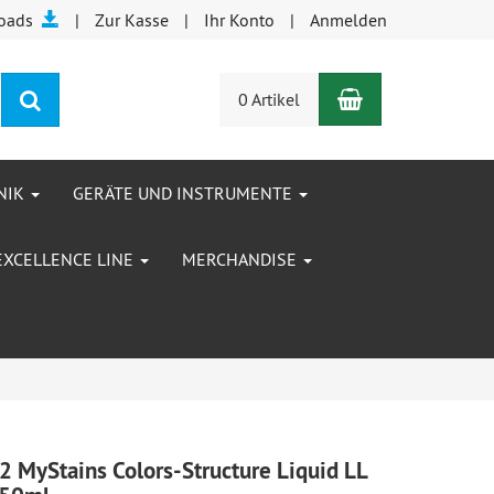
oads
Zur Kasse
Ihr Konto
Anmelden
Warenkorb
Suchen
0 Artikel
NIK
GERÄTE UND INSTRUMENTE
EXCELLENCE LINE
MERCHANDISE
2 MyStains Colors-Structure Liquid LL