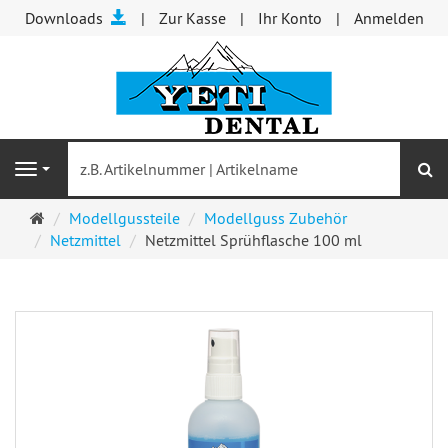
Downloads
Zur Kasse
Ihr Konto
Anmelden
S
Navigation
Startseite
Modellgussteile
Modellguss Zubehör
Netzmittel
Netzmittel Sprühflasche 100 ml