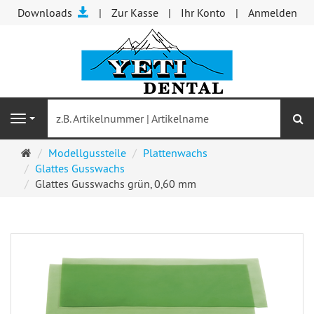
Downloads
Zur Kasse
Ihr Konto
Anmelden
S
Navigation
Startseite
Modellgussteile
Plattenwachs
Glattes Gusswachs
Glattes Gusswachs grün, 0,60 mm