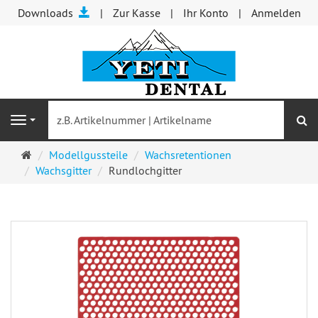
Downloads
Zur Kasse
Ihr Konto
Anmelden
S
Navigation
Startseite
Modellgussteile
Wachsretentionen
Wachsgitter
Rundlochgitter