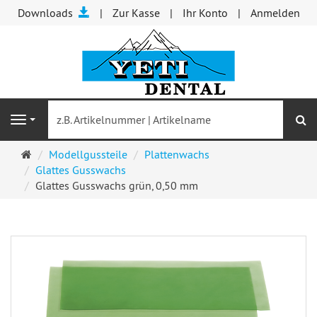
Downloads
Zur Kasse
Ihr Konto
Anmelden
S
Navigation
Startseite
Modellgussteile
Plattenwachs
Glattes Gusswachs
Glattes Gusswachs grün, 0,50 mm